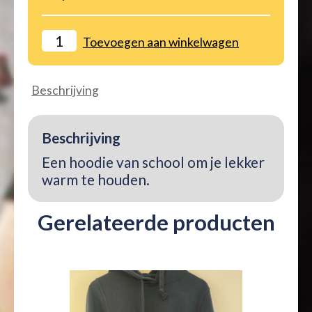
Mercurius
Toevoegen aan winkelwagen
Hoodie
XX-
Large
Beschrijving
aantal
Beschrijving
Een hoodie van school om je lekker
warm te houden.
Gerelateerde producten