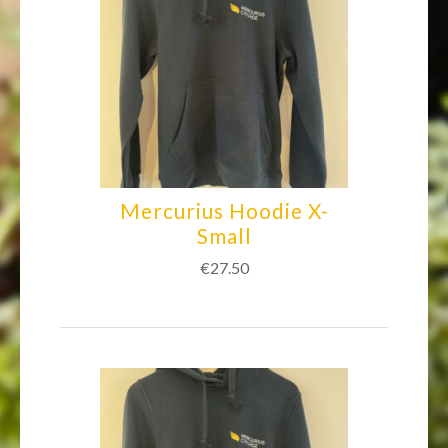
Mercurius Hoodie X-
Small
€
27.50