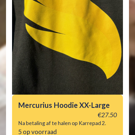
Mercurius Hoodie XX-Large
€
27.50
Na betaling af te halen op Karrepad 2.
5 op voorraad